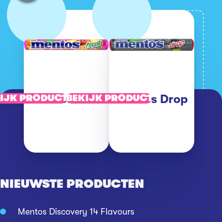
Mentos Fruit
Mentos Drop
IJK PRODUCT
BEKIJK PRODUCT
NIEUWSTE PRODUCTEN
Mentos Discovery 14 Flavours