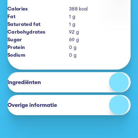
Calories
388
kcal
Fat
1
g
Saturated fat
1
g
Carbohydrates
92
g
Sugar
69
g
Protein
0
g
Sodium
0
g
Ingrediënten
Overige informatie