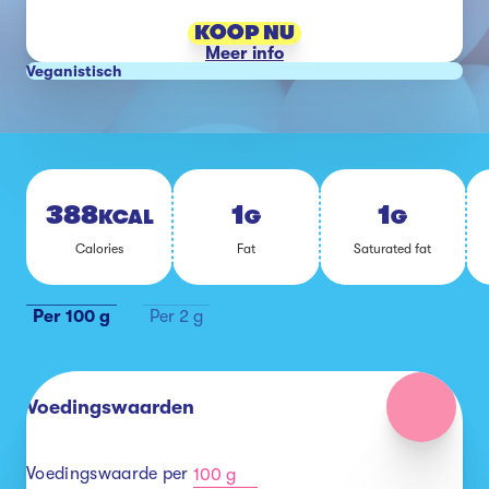
KOOP NU
Meer info
Veganistisch
388
1
1
KCAL
G
G
Ca­lo­ries
Fat
Sa­tu­ra­ted fat
Per 100 g
Per 2 g
Voedingswaarden
Voedingswaarde per
100 g