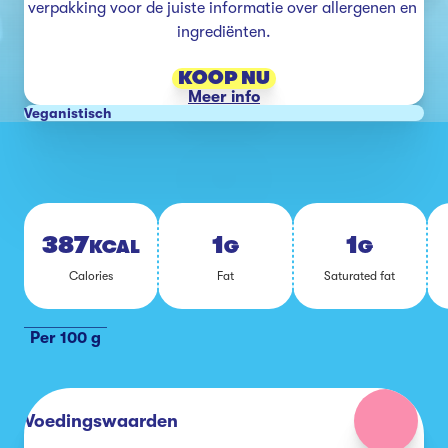
verpakking voor de juiste informatie over allergenen en 
ingrediënten.
KOOP NU
Meer info
Veganistisch
387
1
1
KCAL
G
G
Ca­lo­ries
Fat
Sa­tu­ra­ted fat
Per 100 g
Voedingswaarden