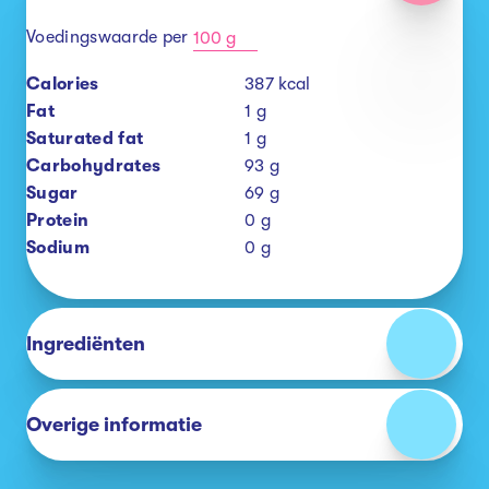
Voedingswaarde per
100 g
Calories
387
kcal
Fat
1
g
Saturated fat
1
g
Carbohydrates
93
g
Sugar
69
g
Protein
0
g
Sodium
0
g
Ingrediënten
Overige informatie