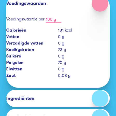
Voedingswaarden
Voedingswaarde per
100 g
Calorieën
181
kcal
Vetten
0
g
Verzadigde vetten
0
g
Koolhydraten
73
g
Suikers
0
g
Polyolen
70
g
Eiwitten
0
g
Zout
0.08
g
Ingrediënten