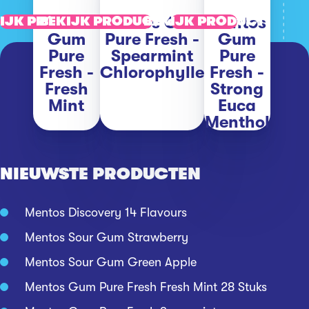
Mentos
Mentos Gum
Mentos
IJK PRODUCT
BEKIJK PRODUCT
BEKIJK PRODUCT
Gum
Pure Fresh -
Gum
Pure
Spearmint
Pure
Fresh -
Chlorophylle
Fresh -
Fresh
Strong
Mint
Euca
Menthol
NIEUWSTE PRODUCTEN
Mentos Discovery 14 Flavours
Mentos Sour Gum Strawberry
Mentos Sour Gum Green Apple
Mentos Gum Pure Fresh Fresh Mint 28 Stuks