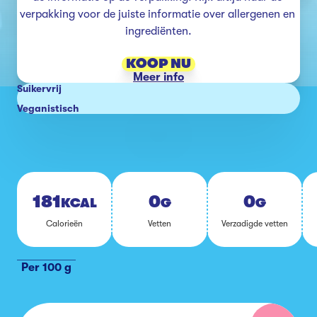
verpakking voor de juiste informatie over allergenen en 
ingrediënten.
KOOP NU
Meer info
Suikervrij
Veganistisch
181
0
0
KCAL
G
G
Ca­lo­rie­ën
Vet­ten
Ver­za­dig­de vet­ten
Per 100 g