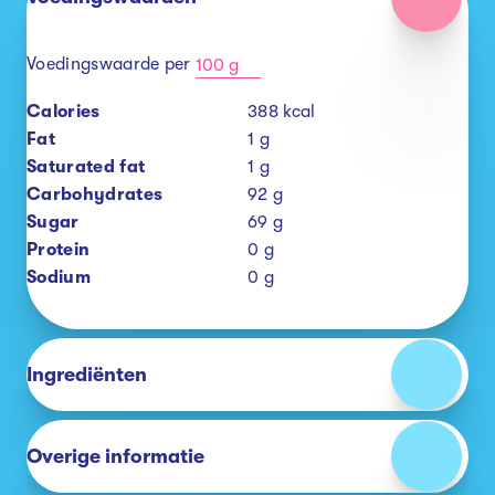
Voedingswaarde per
100 g
Calories
388
kcal
Fat
1
g
Saturated fat
1
g
Carbohydrates
92
g
Sugar
69
g
Protein
0
g
Sodium
0
g
Ingrediënten
Overige informatie