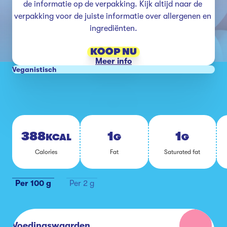
de informatie op de verpakking. Kijk altijd naar de 
verpakking voor de juiste informatie over allergenen en 
ingrediënten.
KOOP NU
Meer info
Veganistisch
388
1
1
KCAL
G
G
Ca­lo­ries
Fat
Sa­tu­ra­ted fat
Per 100 g
Per 2 g
Voedingswaarden