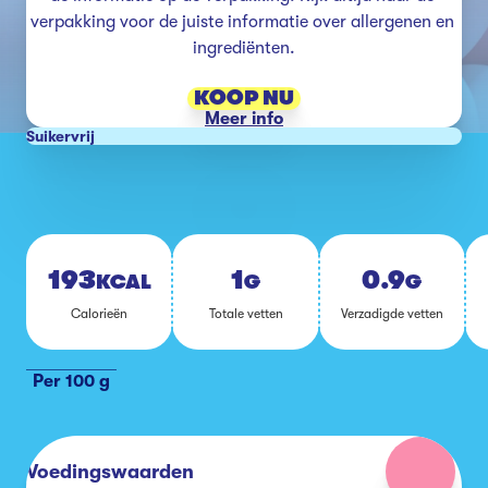
verpakking voor de juiste informatie over allergenen en 
ingrediënten.
KOOP NU
Meer info
Suikervrij
193
1
0.9
KCAL
G
G
Ca­lo­rie­ën
To­ta­le vet­ten
Ver­za­dig­de vet­ten
Per 100 g
Voedingswaarden