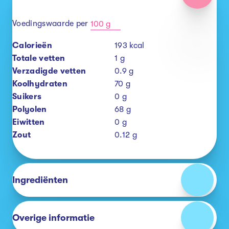
Voedingswaarde per
100 g
Calorieën
193
kcal
Totale vetten
1
g
Verzadigde vetten
0.9
g
Koolhydraten
70
g
Suikers
0
g
Polyolen
68
g
Eiwitten
0
g
Zout
0.12
g
Ingrediënten
Overige informatie