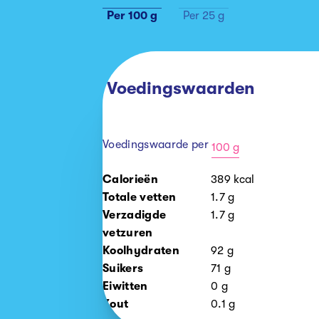
Per 100 g
Per 25 g
Voedingswaarden
Voedingswaarde per
100 g
100
Calorieën
389
kcal
g
Totale vetten
1.7
g
25
Verzadigde
1.7
g
g
vetzuren
Koolhydraten
92
g
Suikers
71
g
Eiwitten
0
g
Zout
0.1
g