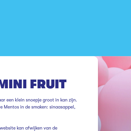
INI FRUIT
 een klein snoepje groot in kan zijn. 
re Mentos in de smaken: sinaasappel, 
website kan afwijken van de 