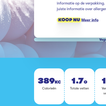
informatie op de verpakking. K
juiste informatie over allerg
KOOP NU
Meer info
Veg
389
1.7
1
KCAL
G
Ca­lo­rie­ën
To­ta­le vet­ten
Ver
ve