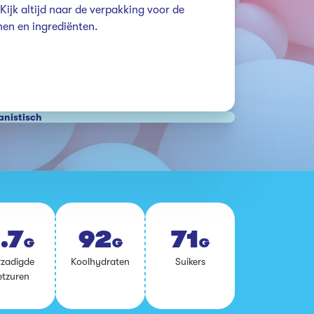
ijk altijd naar de verpakking voor de 
enen en ingrediënten.
anistisch
.7
92
71
G
G
G
­za­dig­de
Kool­hy­dra­ten
Sui­kers
t­zu­ren