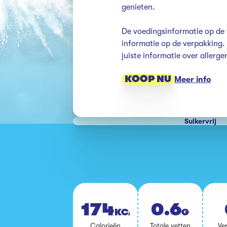
genieten.

De voedingsinformatie op de 
informatie op de verpakking. K
juiste informatie over allerg
KOOP NU
Meer info
Suikervrij
174
0.6
KCAL
G
Ca­lo­rie­ën
To­ta­le vet­ten
Ver