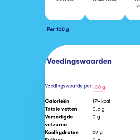
ve
Per 100 g
Voedingswaarden
Voedingswaarde per
100 g
100
Calorieën
174
kcal
g
Totale vetten
0.6
g
Verzadigde
0
g
vetzuren
Koolhydraten
69
g