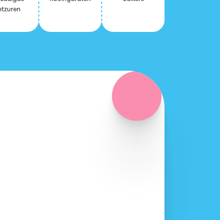
t­zu­ren