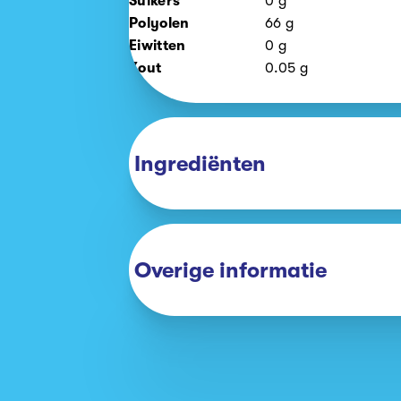
Suikers
0
g
Polyolen
66
g
Eiwitten
0
g
Zout
0.05
g
Ingrediënten
Overige informatie