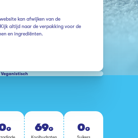
website kan afwijken van de 
ijk altijd naar de verpakking voor de 
enen en ingrediënten.
Veganistisch
0
69
0
G
G
G
­za­dig­de
Kool­hy­dra­ten
Sui­kers