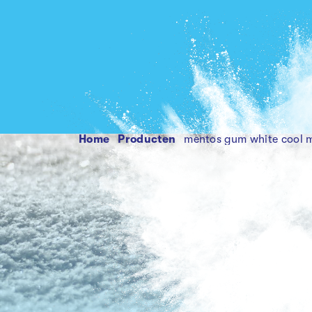
Home
producten
mentos gum white cool m