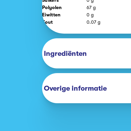
Suikers
0
g
Polyolen
67
g
Eiwitten
0
g
Zout
0.07
g
Ingrediënten
Overige informatie