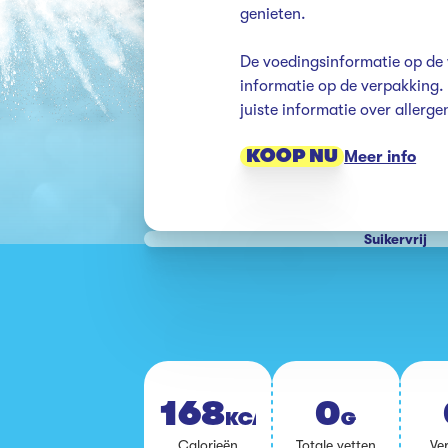
genieten. 

De voedingsinformatie op de 
informatie op de verpakking. K
juiste informatie over allerg
KOOP NU
Meer info
Suikervrij
168
0
KCAL
G
Ca­lo­rie­ën
To­ta­le vet­ten
Ver