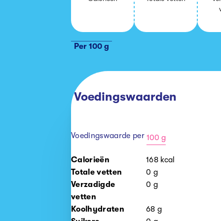
Per 100 g
Voedingswaarden
Voedingswaarde per
100 g
100
Calorieën
168
kcal
g
Totale vetten
0
g
Verzadigde
0
g
vetten
Koolhydraten
68
g