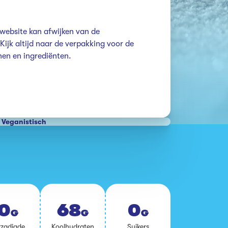
website kan afwijken van de 
ijk altijd naar de verpakking voor de 
enen en ingrediënten.
Veganistisch
0
68
0
G
G
G
­za­dig­de
Kool­hy­dra­ten
Sui­kers