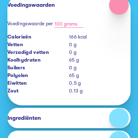
Voedingswaarden
Voedingswaarde per
100 grams
Calorieën
166
kcal
Vetten
0
g
Verzadigd vetten
0
g
Koolhydraten
65
g
Suikers
0
g
Polyolen
65
g
Eiwitten
0.5
g
Zout
0.13
g
Ingrediënten