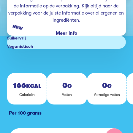
de informatie op de verpakking. Kijk altijd naar de 
verpakking voor de juiste informatie over allergenen en 
ingrediënten.
NEW
Meer info
Suikervrij
Veganistisch
166
0
0
KCAL
G
G
Ca­lo­rie­ën
Vet­ten
Ver­za­digd vet­ten
Per 100 grams