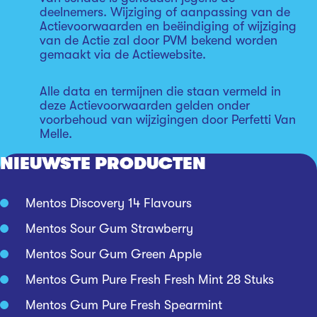
deelnemers. Wijziging of aanpassing van de
Actievoorwaarden en beëindiging of wijziging
van de Actie zal door PVM bekend worden
gemaakt via de Actiewebsite.
Alle data en termijnen die staan vermeld in
deze Actievoorwaarden gelden onder
voorbehoud van wijzigingen door Perfetti Van
Melle.
NIEUWSTE PRODUCTEN
Mentos Discovery 14 Flavours
Mentos Sour Gum Strawberry
Mentos Sour Gum Green Apple
Mentos Gum Pure Fresh Fresh Mint 28 Stuks
Mentos Gum Pure Fresh Spearmint